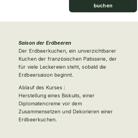
buchen
Saison der Erdbeeren
W
s
Der Erdbeerkuchen, ein unverzichtbarer
D
d
Kuchen der französischen Patisserie, der
H
für viele Leckereien steht, sobald die
g
Erdbeersaison beginnt.
A
Ablauf des Kurses :
H
Herstellung eines Biskuits, einer
W
Diplomatencreme vor dem
v
Zusammensetzen und Dekorieren einer
K
Erdbeerkuchen.
H