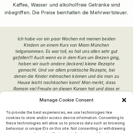
Kaffee, Wasser und alkoholfreie Getränke sind
inbegriffen. Die Preise beinhalten die Mehrwertsteuer.
Ich habe vor ein paar Wochen mit meinen beiden
Kindern an einem Kurs von Miam München
teilgenommen. Es war toll, es hat uns allen sehr gut
gefallen!!! Auch wenn es in dem Kurs um Brezen ging,
haben wir auch andere (leckere) kleine Rezepte
gemacht. Und vor allem praktische Rezepte, bei
denen die Kinder mitmachen können und die man zu
Hause leicht nachkochen kann! Man merkt, dass
Romain viel Freude an diesen Kursen hat und dass er
sie aus Überzeugung und mit Begeisterung macht.
Manage Cookie Consent
Schließlich war die Gruppe nicht zu groß, das war
perfekt. Es war eine tolle Zeit mit meinen Kindern und
To provide the best experiences, we use technologies like
sie waren begeistert. Wir kommen wieder!!!
cookies to store and/or access device information. Consenting to
these technologies will allow us to process data such as browsing
Coralie
behaviour or unique IDs on this site. Not consenting or withdrawing